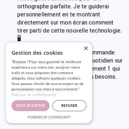
orthographe parfaite. Je te guiderai 
personnellement en te montrant 
directement sur mon écran comment 
tirer parti de cette nouvelle technologie. 
🖥️
×
Les 4 logiciels que je te recommande 
Gestion des cookies
d'essayer pour t'assister au quotidien sur 
"Bonjour ! Pour vous garantir la meilleure
expérience sur notre site, analyser notre
tous tes écrits. Il y en a forcément 1 qui 
trafic et vous proposer des contenus
est parfaitement adapté à tes besoins. 
adaptés, nous utilisons quelques cookies.
😉
Vous pouvez choisir de tout accepter ou de
personnaliser vos choix à tout moment."
Politique de confidentialité
TOUT ACCEPTER
REFUSER
POWERED BY COOKIESCRIPT