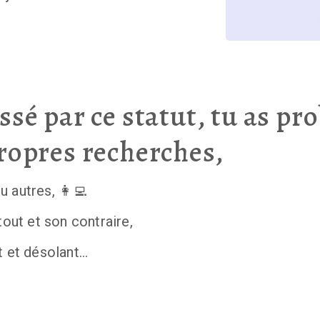
essé par ce statut, tu as p
propres recherches,
 autres, 👩‍💻
tout et son contraire,
t et désolant…