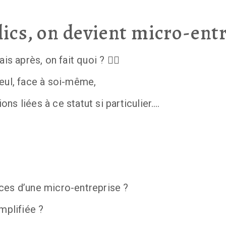
lics, on devient micro-ent
is après, on fait quoi ? 🤷‍♀️
eul, face à soi-même, 
ns liées à ce statut si particulier….
ces d’une micro-entreprise ?
mplifiée ?