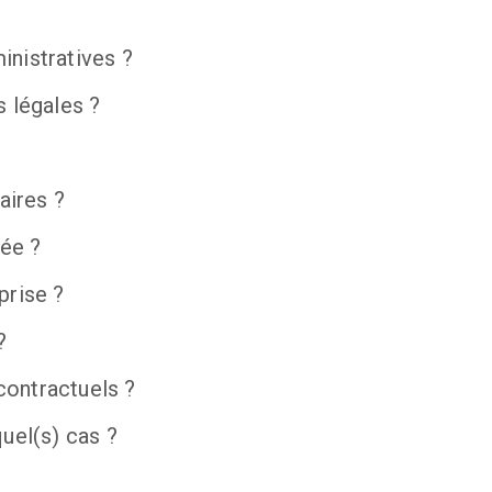
inistratives ?
s légales ?
aires ?
née ?
prise ?
?
contractuels ?
quel(s) cas ?